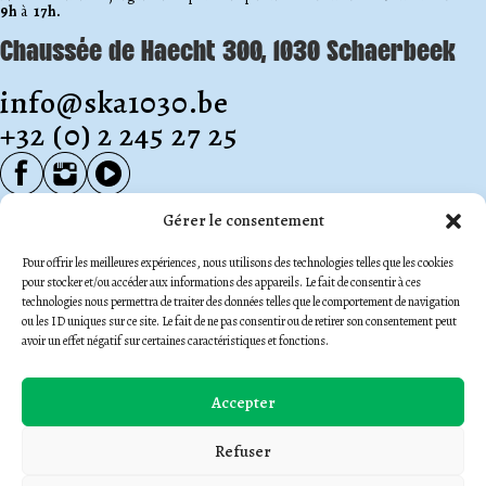
9h
à
17h.
Chaussée de Haecht 300, 1030 Schaerbeek
info@ska1030.be
+32 (0) 2 245 27 25
Inscription Newsletter
Gérer le consentement
Email
Pour offrir les meilleures expériences, nous utilisons des technologies telles que les cookies
(Nécessaire)
pour stocker et/ou accéder aux informations des appareils. Le fait de consentir à ces
technologies nous permettra de traiter des données telles que le comportement de navigation
Politique de confidentialité
(Nécessaire)
ou les ID uniques sur ce site. Le fait de ne pas consentir ou de retirer son consentement peut
J'accepte le stockage et le traitement de mes données
avoir un effet négatif sur certaines caractéristiques et fonctions.
par ce site web. -
Politique de confidentialité
*
Accepter
Refuser