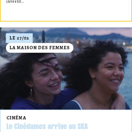
investit…
LE 27/02
LA MAISON DES FEMMES
CINÉMA
Le Cinédames arrive au SKA