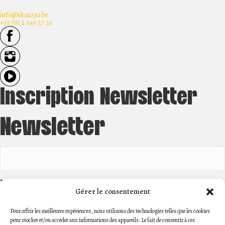
info@ska1030.be
+32 (0) 2 245 27 25
Inscription Newsletter
Newsletter
Email
(Nécessaire)
Politique de confidentialité
(Nécessaire)
Gérer le consentement
J'accepte le stockage et le traitement de mes données par ce
site web. -
Politique de confidentialité
*
Pour offrir les meilleures expériences, nous utilisons des technologies telles que les cookies
pour stocker et/ou accéder aux informations des appareils. Le fait de consentir à ces