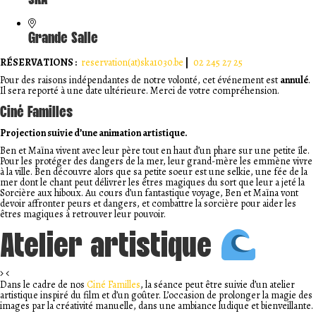
SKA
Grande Salle
RÉSERVATIONS :
reservation(at)ska1030.be
|
02 245 27 25
Pour des raisons indépendantes de notre volonté, cet événement est
annulé
.
Il sera reporté à une date ultérieure. Merci de votre compréhension.
Ciné Familles
Projection suivie d’une animation artistique.
Ben et Maïna vivent avec leur père tout en haut d’un phare sur une petite île.
Pour les protéger des dangers de la mer, leur grand-mère les emmène vivre
à la ville. Ben découvre alors que sa petite soeur est une selkie, une fée de la
mer dont le chant peut délivrer les êtres magiques du sort que leur a jeté la
Sorcière aux hiboux. Au cours d’un fantastique voyage, Ben et Maïna vont
devoir affronter peurs et dangers, et combattre la sorcière pour aider les
êtres magiques à retrouver leur pouvoir.
Atelier artistique
Dans le cadre de nos
Ciné Familles
, la séance peut être suivie d’un atelier
artistique inspiré du film et d’un goûter. L’occasion de prolonger la magie des
images par la créativité manuelle, dans une ambiance ludique et bienveillante.