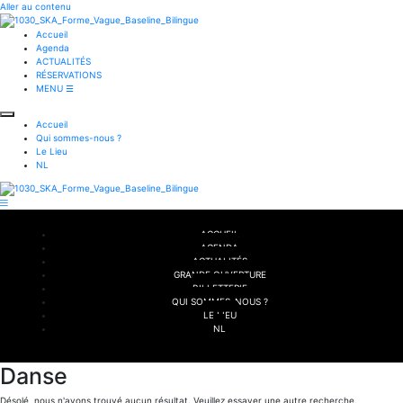
Aller au contenu
Accueil
Agenda
ACTUALITÉS
RÉSERVATIONS
MENU ☰
Accueil
Qui sommes-nous ?
Le Lieu
NL
ACCUEIL
AGENDA
ACTUALITÉS
GRANDE OUVERTURE
BILLETTERIE
QUI SOMMES-NOUS ?
LE LIEU
NL
Danse
Désolé, nous n'avons trouvé aucun résultat. Veuillez essayer une autre recherche.