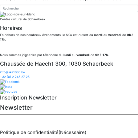
Centre culturel de Schaerbeek
Horaires
En dehors de nos nombreux événements, le SKA est ouvert du
mardi
au
vendredi
de
9h
à
17h
.
Nous sommes joignables par téléphone du
lundi
au
vendredi
de
9h
à
17h.
Chaussée de Haecht 300, 1030 Schaerbeek
info@ska1030.be
+32 (0) 2 245 27 25
Inscription Newsletter
Newsletter
Email
(Nécessaire)
Politique de confidentialité
(Nécessaire)