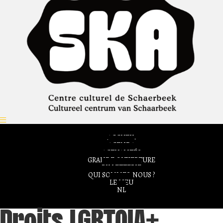
ACCUEIL
AGENDA
ACTUALITÉS
GRANDE OUVERTURE
BILLETTERIE
QUI SOMMES-NOUS ?
LE LIEU
NL
Droits LGBTQIA+