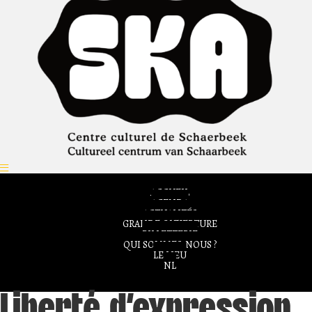
ACCUEIL
AGENDA
ACTUALITÉS
GRANDE OUVERTURE
BILLETTERIE
QUI SOMMES-NOUS ?
LE LIEU
NL
Liberté d'expression