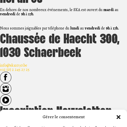
En dehors de nos nombreux événements, le SKA est ouvert du
mardi
au
vendredi
de
9h
à
17h
.
Nous sommes joignables par téléphone du
lundi
au
vendredi
de
9h
à
17h.
Chaussée de Haecht 300,
1030 Schaerbeek
info@ska1030.be
+32 (0) 2 245 27 25
Inscription Newsletter
Gérer le consentement